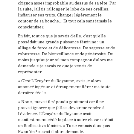
chignon assez improbable au dessus de sa tête. Par
la suite, j’allais rallonger le lobe de ses oreilles.
Indianiser ses traits. Changer légèrement le
contour de sa bouche… Et tout cela sans jamais le
conscientiser.
En fait, tout ce que je savais d’elle, c’est qu’elle
possédait une grande puissance féminine : un
alliage de force et de délicatesse. De sagesse et de
robustesse. De bienveillance et de générosité. Du
moins jusqu’au jour où mon compagnon d’alors me
demande si je savais ce que je venais de
représenter.
« C’est L’Écuyère du Royaume, avais-je alors
annoncé ingénue et étrangement fière : ma toute
dernière fée ! »
« Non », m’avait-il répondu gentiment car il ne
pouvait ignorer que j’allais devoir me rendre à
l’évidence. L’Écuyère du Royaume avait
manifestement cédé la place à autre chose : c’était
un Bodhisattva féminin. « Tu ne connais donc pas
Kwan Yin ? » avait-il alors demandé.