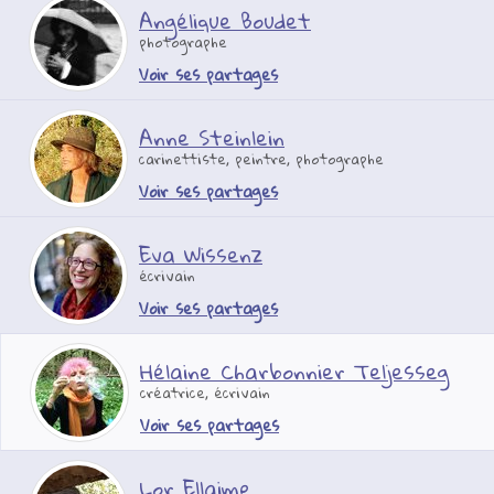
Angélique Boudet
photographe
Voir ses partages
Anne Steinlein
carinettiste, peintre, photographe
Voir ses partages
Eva Wissenz
écrivain
Voir ses partages
Hélaine Charbonnier Teljesseg
créatrice, écrivain
Voir ses partages
Lor Ellaime